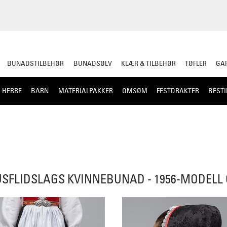
BUNADSTILBEHØR
BUNADSØLV
KLÆR & TILBEHØR
TØFLER
GAR
HERRE
BARN
MATERIALPAKKER
OMSØM
FESTDRAKTER
BESTI
USFLIDSLAGS KVINNEBUNAD - 1956-MODELL