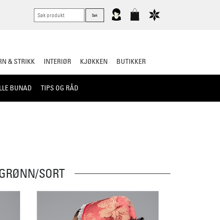
N & STRIKK
INTERIØR
KJØKKEN
BUTIKKER
LLE BUNAD
TIPS OG RÅD
 GRØNN/SORT