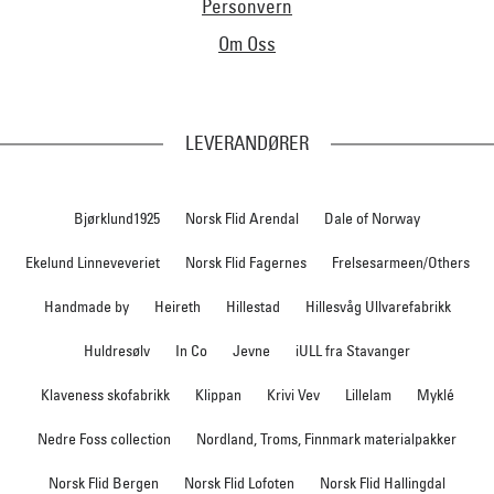
Personvern
Om Oss
LEVERANDØRER
Bjørklund1925
Norsk Flid Arendal
Dale of Norway
Ekelund Linneveveriet
Norsk Flid Fagernes
Frelsesarmeen/Others
Handmade by
Heireth
Hillestad
Hillesvåg Ullvarefabrikk
Huldresølv
In Co
Jevne
iULL fra Stavanger
Klaveness skofabrikk
Klippan
Krivi Vev
Lillelam
Myklé
Nedre Foss collection
Nordland, Troms, Finnmark materialpakker
Norsk Flid Bergen
Norsk Flid Lofoten
Norsk Flid Hallingdal