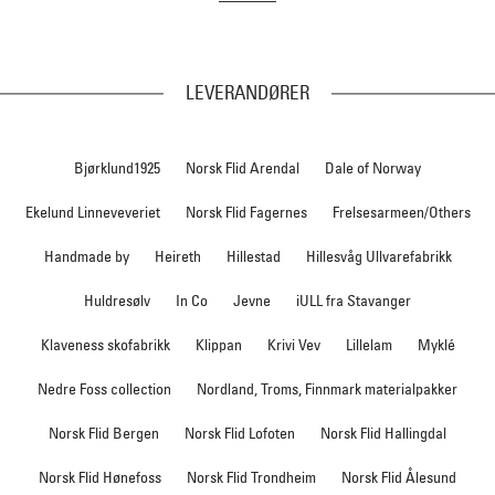
LEVERANDØRER
Bjørklund1925
Norsk Flid Arendal
Dale of Norway
Ekelund Linneveveriet
Norsk Flid Fagernes
Frelsesarmeen/Others
Handmade by
Heireth
Hillestad
Hillesvåg Ullvarefabrikk
Huldresølv
In Co
Jevne
iULL fra Stavanger
Klaveness skofabrikk
Klippan
Krivi Vev
Lillelam
Myklé
Nedre Foss collection
Nordland, Troms, Finnmark materialpakker
Norsk Flid Bergen
Norsk Flid Lofoten
Norsk Flid Hallingdal
Norsk Flid Hønefoss
Norsk Flid Trondheim
Norsk Flid Ålesund