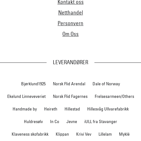
Kontakt oss
Netthandel
Personvern
Om Oss
LEVERANDØRER
Bjørklund1925
Norsk Flid Arendal
Dale of Norway
Ekelund Linneveveriet
Norsk Flid Fagernes
Frelsesarmeen/Others
Handmade by
Heireth
Hillestad
Hillesvåg Ullvarefabrikk
Huldresølv
In Co
Jevne
iULL fra Stavanger
Klaveness skofabrikk
Klippan
Krivi Vev
Lillelam
Myklé