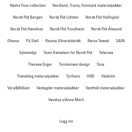
Nedre Foss collection
Nordland, Troms, Finnmark materialpakker
Norsk Flid Bergen
Norsk Flid Lofoten
Norsk Flid Hallingdal
Norsk Flid Hønefoss
Norsk Flid Trondheim
Norsk Flid Ålesund
Oleana
På Stell
Rauma Ullvarefabrikk
Røros Tweed
SAFA
Sylvsmidja
Team Kameleon for Norsk Flid
Telerosa
Therese Enger
Torsteinsen design
Tova
Trøndelag materialpakker
Tyrihans
UND
Växbolin
Vera&William
Vestagder materialpakker
Vestfold materialpakker
Vevstua v/Anne Merli
Logg inn