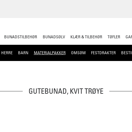
BUNADSTILBEHØR
BUNADSØLV
KLÆR & TILBEHØR
TØFLER
GAR
HERRE
BARN
MATERIALPAKKER
OMSØM
FESTDRAKTER
BESTI
GUTEBUNAD, KVIT TRØYE