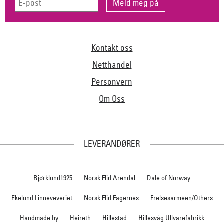
Kontakt oss
Netthandel
Personvern
Om Oss
LEVERANDØRER
Bjørklund1925
Norsk Flid Arendal
Dale of Norway
Ekelund Linneveveriet
Norsk Flid Fagernes
Frelsesarmeen/Others
Handmade by
Heireth
Hillestad
Hillesvåg Ullvarefabrikk