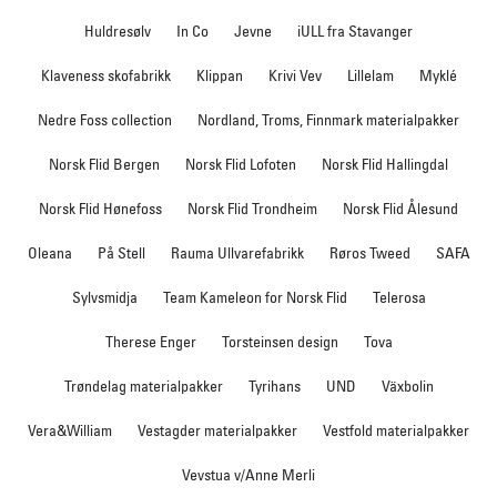
Huldresølv
In Co
Jevne
iULL fra Stavanger
Klaveness skofabrikk
Klippan
Krivi Vev
Lillelam
Myklé
Nedre Foss collection
Nordland, Troms, Finnmark materialpakker
Norsk Flid Bergen
Norsk Flid Lofoten
Norsk Flid Hallingdal
Norsk Flid Hønefoss
Norsk Flid Trondheim
Norsk Flid Ålesund
Oleana
På Stell
Rauma Ullvarefabrikk
Røros Tweed
SAFA
Sylvsmidja
Team Kameleon for Norsk Flid
Telerosa
Therese Enger
Torsteinsen design
Tova
Trøndelag materialpakker
Tyrihans
UND
Växbolin
Vera&William
Vestagder materialpakker
Vestfold materialpakker
Vevstua v/Anne Merli