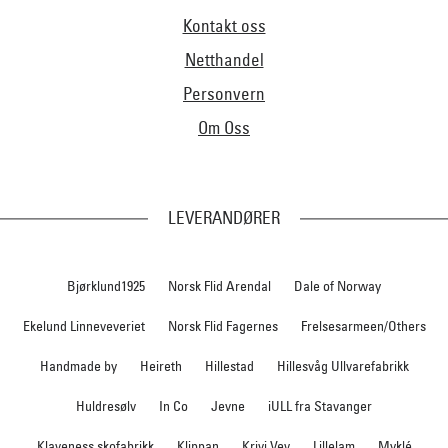
Kontakt oss
Netthandel
Personvern
Om Oss
LEVERANDØRER
Bjørklund1925
Norsk Flid Arendal
Dale of Norway
Ekelund Linneveveriet
Norsk Flid Fagernes
Frelsesarmeen/Others
Handmade by
Heireth
Hillestad
Hillesvåg Ullvarefabrikk
Huldresølv
In Co
Jevne
iULL fra Stavanger
Klaveness skofabrikk
Klippan
Krivi Vev
Lillelam
Myklé