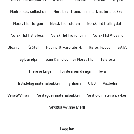
Nedre Foss collection
Nordland, Troms, Finnmark materialpakker
Norsk Flid Bergen
Norsk Flid Lofoten
Norsk Flid Hallingdal
Norsk Flid Hønefoss
Norsk Flid Trondheim
Norsk Flid Ålesund
Oleana
På Stell
Rauma Ullvarefabrikk
Røros Tweed
SAFA
Sylvsmidja
Team Kameleon for Norsk Flid
Telerosa
Therese Enger
Torsteinsen design
Tova
Trøndelag materialpakker
Tyrihans
UND
Växbolin
Vera&William
Vestagder materialpakker
Vestfold materialpakker
Vevstua v/Anne Merli
Logg inn