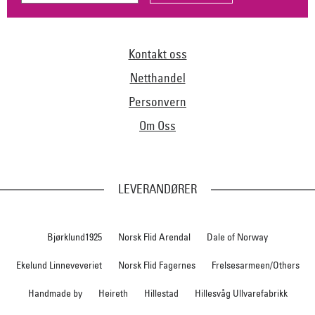
Kontakt oss
Netthandel
Personvern
Om Oss
LEVERANDØRER
Bjørklund1925
Norsk Flid Arendal
Dale of Norway
Ekelund Linneveveriet
Norsk Flid Fagernes
Frelsesarmeen/Others
Handmade by
Heireth
Hillestad
Hillesvåg Ullvarefabrikk