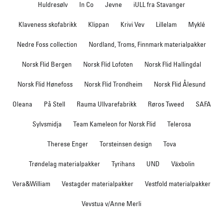
Huldresølv
In Co
Jevne
iULL fra Stavanger
Klaveness skofabrikk
Klippan
Krivi Vev
Lillelam
Myklé
Nedre Foss collection
Nordland, Troms, Finnmark materialpakker
Norsk Flid Bergen
Norsk Flid Lofoten
Norsk Flid Hallingdal
Norsk Flid Hønefoss
Norsk Flid Trondheim
Norsk Flid Ålesund
Oleana
På Stell
Rauma Ullvarefabrikk
Røros Tweed
SAFA
Sylvsmidja
Team Kameleon for Norsk Flid
Telerosa
Therese Enger
Torsteinsen design
Tova
Trøndelag materialpakker
Tyrihans
UND
Växbolin
Vera&William
Vestagder materialpakker
Vestfold materialpakker
Vevstua v/Anne Merli