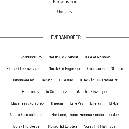
Personvern
Om Oss
LEVERANDØRER
Bjørklund1925
Norsk Flid Arendal
Dale of Norway
Ekelund Linneveveriet
Norsk Flid Fagernes
Frelsesarmeen/Others
Handmade by
Heireth
Hillestad
Hillesvåg Ullvarefabrikk
Huldresølv
In Co
Jevne
iULL fra Stavanger
Klaveness skofabrikk
Klippan
Krivi Vev
Lillelam
Myklé
Nedre Foss collection
Nordland, Troms, Finnmark materialpakker
Norsk Flid Bergen
Norsk Flid Lofoten
Norsk Flid Hallingdal