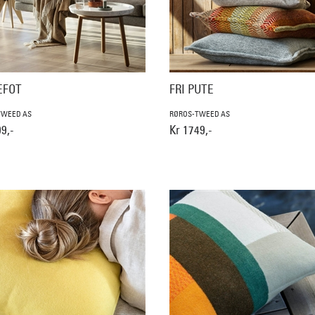
EFOT
FRI PUTE
TWEED AS
RØROS-TWEED AS
9,-
Kr 1749,-