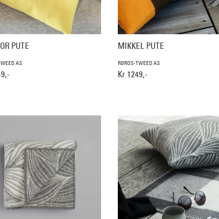
OR PUTE
MIKKEL PUTE
TWEED AS
RØROS-TWEED AS
9,-
Kr 1249,-