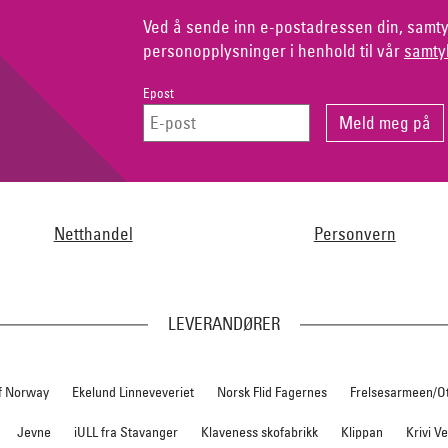
Ved å sende inn e-postadressen din, samty
personopplysninger i henhold til vår
samty
Epost
Netthandel
Personvern
LEVERANDØRER
f Norway
Ekelund Linneveveriet
Norsk Flid Fagernes
Frelsesarmeen/O
Jevne
iULL fra Stavanger
Klaveness skofabrikk
Klippan
Krivi V