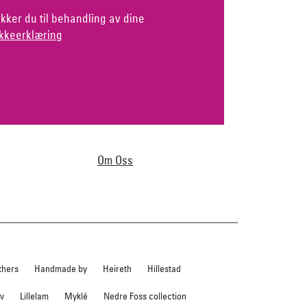
kker du til behandling av dine
kkeerklæring
Om Oss
thers
Handmade by
Heireth
Hillestad
ev
Lillelam
Myklé
Nedre Foss collection