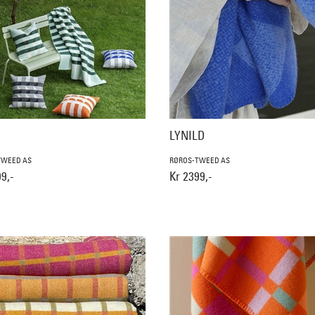
LYNILD
TWEED AS
RØROS-TWEED AS
9,-
Kr 2399,-