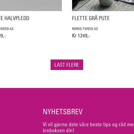
TE HALVPLEDD
FLETTE GRÅ PUTE
TWEED AS
RØROS-TWEED AS
9,-
Kr 1249,-
LAST FLERE
NYHETSBREV
Vi vil gjerne dele våre beste tips og råd me
innboksen din!