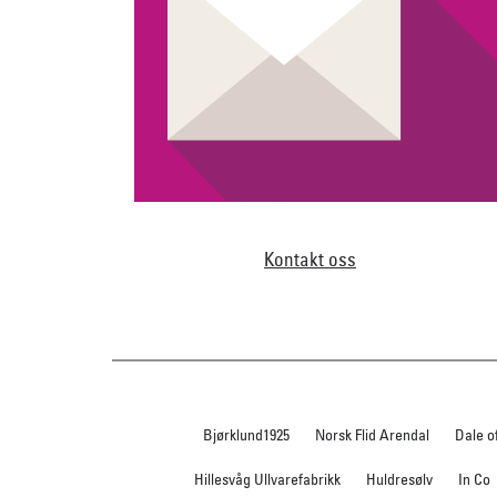
Kontakt oss
Bjørklund1925
Norsk Flid Arendal
Dale o
Hillesvåg Ullvarefabrikk
Huldresølv
In Co