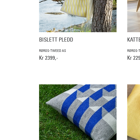
BISLETT PLEDD
KATT
RØROS-TWEED AS
RØROS-
Kr 2399,-
Kr 229