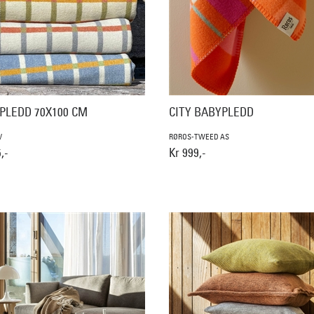
 PLEDD 70X100 CM
CITY BABYPLEDD
V
RØROS-TWEED AS
,-
Kr 999,-