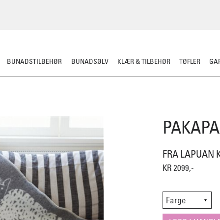
BUNADSTILBEHØR
BUNADSØLV
KLÆR & TILBEHØR
TØFLER
GAR
PLEDD/PUTER
SITTEUNDERLAG
DEKORASJON
PAKAPA
FRA LAPUAN 
KR 2099,-