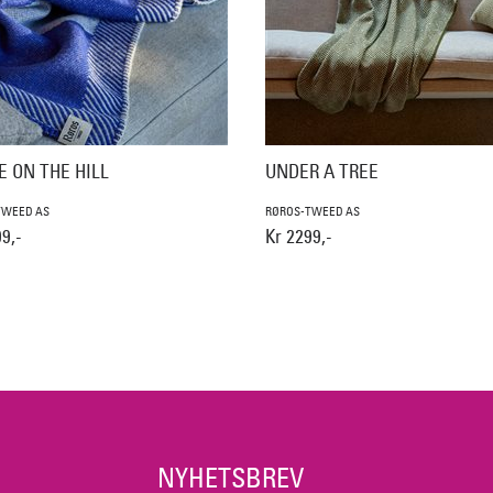
E ON THE HILL
UNDER A TREE
TWEED AS
RØROS-TWEED AS
9,-
Kr 2299,-
NYHETSBREV