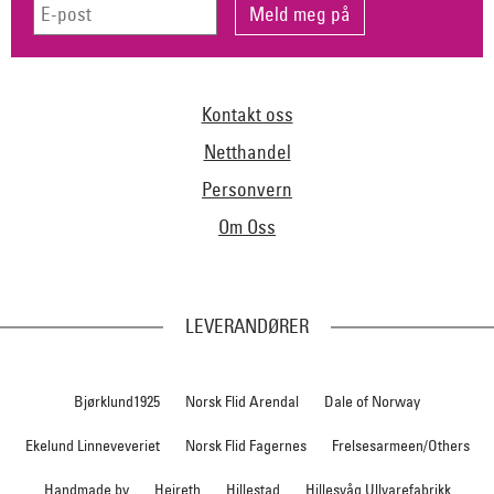
Kontakt oss
Netthandel
Personvern
Om Oss
LEVERANDØRER
Bjørklund1925
Norsk Flid Arendal
Dale of Norway
Ekelund Linneveveriet
Norsk Flid Fagernes
Frelsesarmeen/Others
Handmade by
Heireth
Hillestad
Hillesvåg Ullvarefabrikk