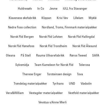
Huldresølv
In Co
Jevne
iULL fra Stavanger
Klaveness skofabrikk
Klippan
Krivi Vev
Lillelam
Myklé
Nedre Foss collection
Nordland, Troms, Finnmark materialpakker
Norsk Flid Bergen
Norsk Flid Lofoten
Norsk Flid Hallingdal
Norsk Flid Hønefoss
Norsk Flid Trondheim
Norsk Flid Ålesund
Oleana
På Stell
Rauma Ullvarefabrikk
Røros Tweed
SAFA
Sylvsmidja
Team Kameleon for Norsk Flid
Telerosa
Therese Enger
Torsteinsen design
Tova
Trøndelag materialpakker
Tyrihans
UND
Växbolin
Vera&William
Vestagder materialpakker
Vestfold materialpakker
Vevstua v/Anne Merli