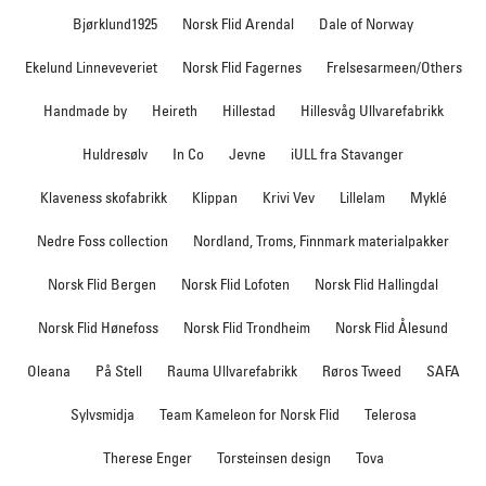
Bjørklund1925
Norsk Flid Arendal
Dale of Norway
Ekelund Linneveveriet
Norsk Flid Fagernes
Frelsesarmeen/Others
Handmade by
Heireth
Hillestad
Hillesvåg Ullvarefabrikk
Huldresølv
In Co
Jevne
iULL fra Stavanger
Klaveness skofabrikk
Klippan
Krivi Vev
Lillelam
Myklé
Nedre Foss collection
Nordland, Troms, Finnmark materialpakker
Norsk Flid Bergen
Norsk Flid Lofoten
Norsk Flid Hallingdal
Norsk Flid Hønefoss
Norsk Flid Trondheim
Norsk Flid Ålesund
Oleana
På Stell
Rauma Ullvarefabrikk
Røros Tweed
SAFA
Sylvsmidja
Team Kameleon for Norsk Flid
Telerosa
Therese Enger
Torsteinsen design
Tova