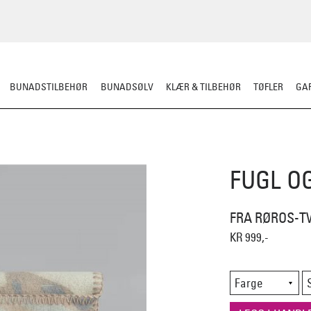
BUNADSTILBEHØR
BUNADSØLV
KLÆR & TILBEHØR
TØFLER
GAR
PLEDD/PUTER
SITTEUNDERLAG
DEKORASJON
FUGL O
FRA RØROS-T
KR 999,-