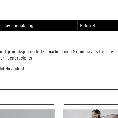
is gaveinnpakning
Returrett
orsk produksjon og tett samarbeid med Skandinavias fremste des
rer i generasjoner.
id Husfliden!