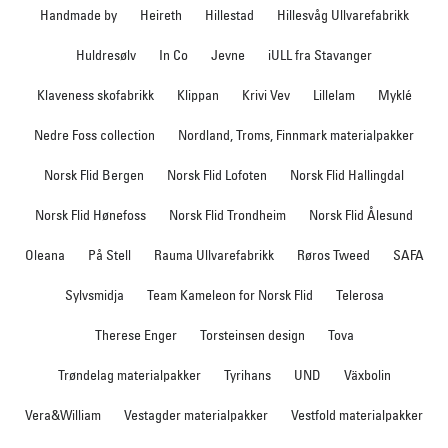
Handmade by
Heireth
Hillestad
Hillesvåg Ullvarefabrikk
Huldresølv
In Co
Jevne
iULL fra Stavanger
Klaveness skofabrikk
Klippan
Krivi Vev
Lillelam
Myklé
Nedre Foss collection
Nordland, Troms, Finnmark materialpakker
Norsk Flid Bergen
Norsk Flid Lofoten
Norsk Flid Hallingdal
Norsk Flid Hønefoss
Norsk Flid Trondheim
Norsk Flid Ålesund
Oleana
På Stell
Rauma Ullvarefabrikk
Røros Tweed
SAFA
Sylvsmidja
Team Kameleon for Norsk Flid
Telerosa
Therese Enger
Torsteinsen design
Tova
Trøndelag materialpakker
Tyrihans
UND
Växbolin
Vera&William
Vestagder materialpakker
Vestfold materialpakker