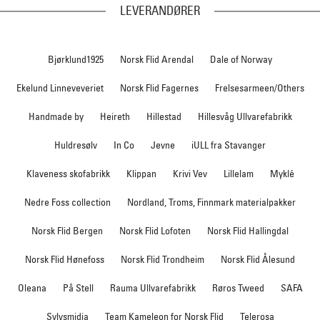
LEVERANDØRER
Bjørklund1925
Norsk Flid Arendal
Dale of Norway
Ekelund Linneveveriet
Norsk Flid Fagernes
Frelsesarmeen/Others
Handmade by
Heireth
Hillestad
Hillesvåg Ullvarefabrikk
Huldresølv
In Co
Jevne
iULL fra Stavanger
Klaveness skofabrikk
Klippan
Krivi Vev
Lillelam
Myklé
Nedre Foss collection
Nordland, Troms, Finnmark materialpakker
Norsk Flid Bergen
Norsk Flid Lofoten
Norsk Flid Hallingdal
Norsk Flid Hønefoss
Norsk Flid Trondheim
Norsk Flid Ålesund
Oleana
På Stell
Rauma Ullvarefabrikk
Røros Tweed
SAFA
Sylvsmidja
Team Kameleon for Norsk Flid
Telerosa