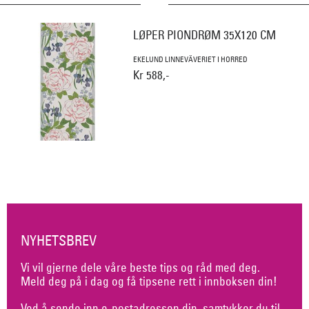
LØPER PIONDRØM 35X120 CM
EKELUND LINNEVÄVERIET I HORRED
Kr 588,-
NYHETSBREV
Vi vil gjerne dele våre beste tips og råd med deg.
Meld deg på i dag og få tipsene rett i innboksen din!
Ved å sende inn e-postadressen din, samtykker du til