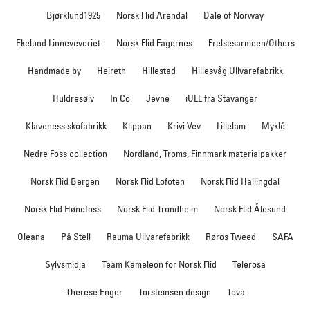
Bjørklund1925
Norsk Flid Arendal
Dale of Norway
Ekelund Linneveveriet
Norsk Flid Fagernes
Frelsesarmeen/Others
Handmade by
Heireth
Hillestad
Hillesvåg Ullvarefabrikk
Huldresølv
In Co
Jevne
iULL fra Stavanger
Klaveness skofabrikk
Klippan
Krivi Vev
Lillelam
Myklé
Nedre Foss collection
Nordland, Troms, Finnmark materialpakker
Norsk Flid Bergen
Norsk Flid Lofoten
Norsk Flid Hallingdal
Norsk Flid Hønefoss
Norsk Flid Trondheim
Norsk Flid Ålesund
Oleana
På Stell
Rauma Ullvarefabrikk
Røros Tweed
SAFA
Sylvsmidja
Team Kameleon for Norsk Flid
Telerosa
Therese Enger
Torsteinsen design
Tova