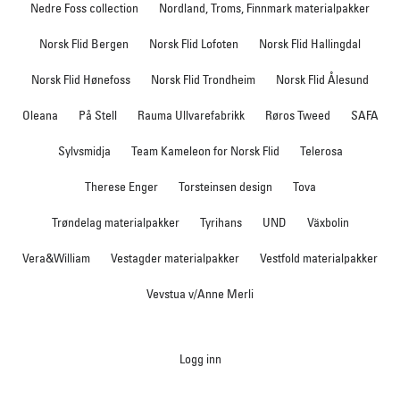
Nedre Foss collection
Nordland, Troms, Finnmark materialpakker
Norsk Flid Bergen
Norsk Flid Lofoten
Norsk Flid Hallingdal
Norsk Flid Hønefoss
Norsk Flid Trondheim
Norsk Flid Ålesund
Oleana
På Stell
Rauma Ullvarefabrikk
Røros Tweed
SAFA
Sylvsmidja
Team Kameleon for Norsk Flid
Telerosa
Therese Enger
Torsteinsen design
Tova
Trøndelag materialpakker
Tyrihans
UND
Växbolin
Vera&William
Vestagder materialpakker
Vestfold materialpakker
Vevstua v/Anne Merli
Logg inn