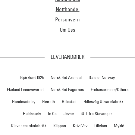
Netthandel
Personvern
Om Oss
LEVERANDØRER
Bjørklund1925
Norsk Flid Arendal
Dale of Norway
Ekelund Linneveveriet
Norsk Flid Fagernes
Frelsesarmeen/Others
Handmade by
Heireth
Hillestad
Hillesvåg Ullvarefabrikk
Huldresølv
In Co
Jevne
iULL fra Stavanger
Klaveness skofabrikk
Klippan
Krivi Vev
Lillelam
Myklé