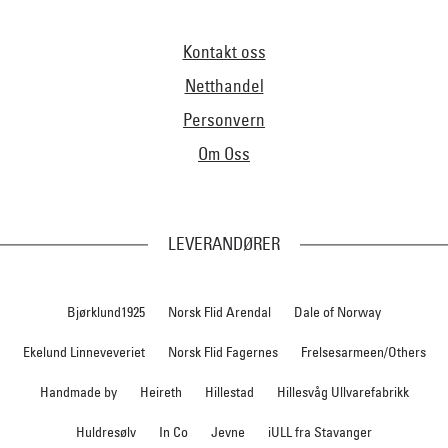
Kontakt oss
Netthandel
Personvern
Om Oss
LEVERANDØRER
Bjørklund1925
Norsk Flid Arendal
Dale of Norway
Ekelund Linneveveriet
Norsk Flid Fagernes
Frelsesarmeen/Others
Handmade by
Heireth
Hillestad
Hillesvåg Ullvarefabrikk
Huldresølv
In Co
Jevne
iULL fra Stavanger