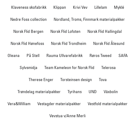
Klaveness skofabrikk
Klippan
Krivi Vev
Lillelam
Myklé
Nedre Foss collection
Nordland, Troms, Finnmark materialpakker
Norsk Flid Bergen
Norsk Flid Lofoten
Norsk Flid Hallingdal
Norsk Flid Hønefoss
Norsk Flid Trondheim
Norsk Flid Ålesund
Oleana
På Stell
Rauma Ullvarefabrikk
Røros Tweed
SAFA
Sylvsmidja
Team Kameleon for Norsk Flid
Telerosa
Therese Enger
Torsteinsen design
Tova
Trøndelag materialpakker
Tyrihans
UND
Växbolin
Vera&William
Vestagder materialpakker
Vestfold materialpakker
Vevstua v/Anne Merli