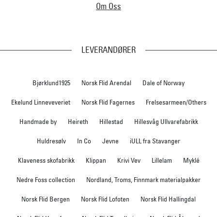
Om Oss
LEVERANDØRER
Bjørklund1925
Norsk Flid Arendal
Dale of Norway
Ekelund Linneveveriet
Norsk Flid Fagernes
Frelsesarmeen/Others
Handmade by
Heireth
Hillestad
Hillesvåg Ullvarefabrikk
Huldresølv
In Co
Jevne
iULL fra Stavanger
Klaveness skofabrikk
Klippan
Krivi Vev
Lillelam
Myklé
Nedre Foss collection
Nordland, Troms, Finnmark materialpakker
Norsk Flid Bergen
Norsk Flid Lofoten
Norsk Flid Hallingdal