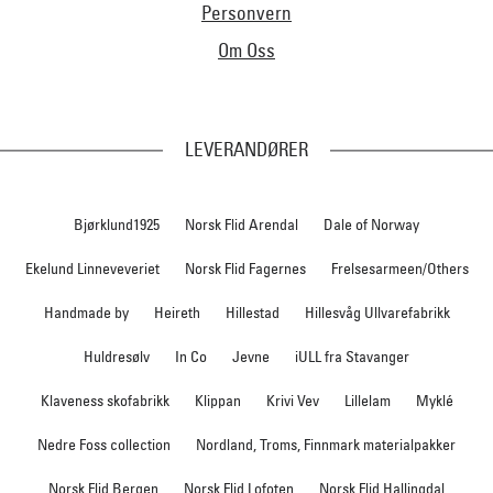
Personvern
Om Oss
LEVERANDØRER
Bjørklund1925
Norsk Flid Arendal
Dale of Norway
Ekelund Linneveveriet
Norsk Flid Fagernes
Frelsesarmeen/Others
Handmade by
Heireth
Hillestad
Hillesvåg Ullvarefabrikk
Huldresølv
In Co
Jevne
iULL fra Stavanger
Klaveness skofabrikk
Klippan
Krivi Vev
Lillelam
Myklé
Nedre Foss collection
Nordland, Troms, Finnmark materialpakker
Norsk Flid Bergen
Norsk Flid Lofoten
Norsk Flid Hallingdal