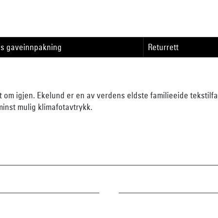
is gaveinnpakning
Returrett
et om igjen. Ekelund er en av verdens eldste familieeide tekstilfa
inst mulig klimafotavtrykk.