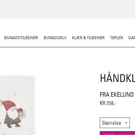
BUNADSTILBEHØR
BUNADSØLV
KLÆR & TILBEHØR
TØFLER
GAR
BORDDEKKING
KJØKKENUTSTYR
KJØKKENTEKSTILER
HÅNDKL
FRA EKELUND 
KR 258,-