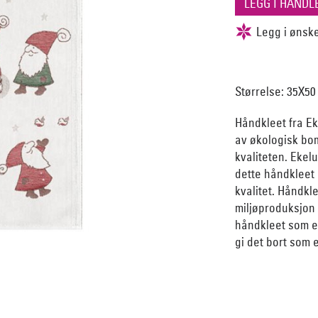
Størrelse: 35X50
Håndkleet fra E
av økologisk bom
kvaliteten. Ekel
dette håndkleet 
kvalitet. Håndkl
miljøproduksjon s
håndkleet som en 
gi det bort som 