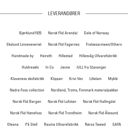
LEVERANDØRER
Bjørklund1925
Norsk Flid Arendal
Dale of Norway
Ekelund Linneveveriet
Norsk Flid Fagernes
Frelsesarmeen/Others
Handmade by
Heireth
Hillestad
Hillesvåg Ullvarefabrikk
Huldresølv
In Co
Jevne
iULL fra Stavanger
Klaveness skofabrikk
Klippan
Krivi Vev
Lillelam
Myklé
Nedre Foss collection
Nordland, Troms, Finnmark materialpakker
Norsk Flid Bergen
Norsk Flid Lofoten
Norsk Flid Hallingdal
Norsk Flid Hønefoss
Norsk Flid Trondheim
Norsk Flid Ålesund
Oleana
På Stell
Rauma Ullvarefabrikk
Røros Tweed
SAFA