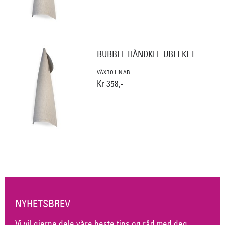
BUBBEL HÅNDKLE UBLEKET
VÄXBO LIN AB
Kr 358,-
NYHETSBREV
Vi vil gjerne dele våre beste tips og råd med deg.