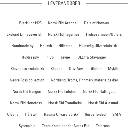
LEVERANDØRER
Bjørklund1925
Norsk Flid Arendal
Dale of Norway
Ekelund Linneveveriet
Norsk Flid Fagernes
Frelsesarmeen/Others
Handmade by
Heireth
Hillestad
Hillesvåg Ullvarefabrikk
Huldresølv
In Co
Jevne
iULL fra Stavanger
Klaveness skofabrikk
Klippan
Krivi Vev
Lillelam
Myklé
Nedre Foss collection
Nordland, Troms, Finnmark materialpakker
Norsk Flid Bergen
Norsk Flid Lofoten
Norsk Flid Hallingdal
Norsk Flid Hønefoss
Norsk Flid Trondheim
Norsk Flid Ålesund
Oleana
På Stell
Rauma Ullvarefabrikk
Røros Tweed
SAFA
Sylvsmidja
Team Kameleon for Norsk Flid
Telerosa