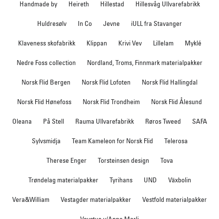
Handmade by
Heireth
Hillestad
Hillesvåg Ullvarefabrikk
Huldresølv
In Co
Jevne
iULL fra Stavanger
Klaveness skofabrikk
Klippan
Krivi Vev
Lillelam
Myklé
Nedre Foss collection
Nordland, Troms, Finnmark materialpakker
Norsk Flid Bergen
Norsk Flid Lofoten
Norsk Flid Hallingdal
Norsk Flid Hønefoss
Norsk Flid Trondheim
Norsk Flid Ålesund
Oleana
På Stell
Rauma Ullvarefabrikk
Røros Tweed
SAFA
Sylvsmidja
Team Kameleon for Norsk Flid
Telerosa
Therese Enger
Torsteinsen design
Tova
Trøndelag materialpakker
Tyrihans
UND
Växbolin
Vera&William
Vestagder materialpakker
Vestfold materialpakker
Vevstua v/Anne Merli