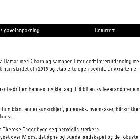
is gaveinnpakning
Returrett
å Hamar med 2 barn og samboer. Etter endt lærerutdanning med 
 hun skrittet ut i 2015 og etablerte egen bedrift. Drivkraften 
 har bedriften hennes utviklet seg til å bli en av leverandørene
 hun blant annet kunstskjerf, putetrekk, øyemasker, hårstrikker
kunst.
n Therese Enger bygd seg betydelig sterkere.
set over Mjøsa, det åpne og buede landskapet og de robuste, 