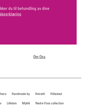
kker du til behandling av dine
kkeerklæring
Om Oss
thers
Handmade by
Heireth
Hillestad
ev
Lillelam
Myklé
Nedre Foss collection