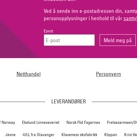
Ved å sende inn e-postadressen din, samty
personopplysninger i henhold til vår
samty
Epost
Netthandel
Personvern
LEVERANDØRER
f Norway
Ekelund Linneveveriet
Norsk Flid Fagernes
Frelsesarmeen/O
Jevne
iULL fra Stavanger
Klaveness skofabrikk
Klippan
Krivi V