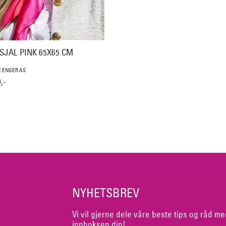
SJAL PINK 65X65 CM
 ENGER AS
,-
NYHETSBREV
Vi vil gjerne dele våre beste tips og råd me
innboksen din!