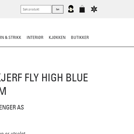
N & STRIKK
INTERIØR
KJØKKEN
BUTIKKER
RTØY
BARN
VASK & STELL
JERF FLY HIGH BLUE
CM
 ENGER AS
n er utsolgt