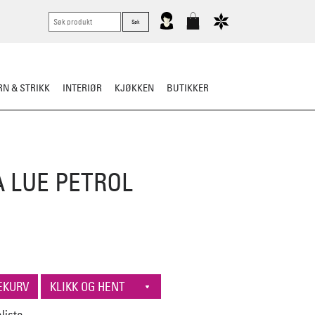
N & STRIKK
INTERIØR
KJØKKEN
BUTIKKER
RTØY
BARN
VASK & STELL
 LUE PETROL