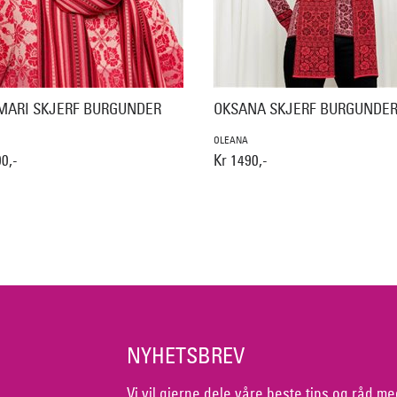
MARI SKJERF BURGUNDER
OKSANA SKJERF BURGUNDE
OLEANA
0,-
Kr 1490,-
NYHETSBREV
Vi vil gjerne dele våre beste tips og råd me