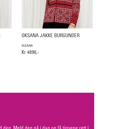
R
OKSANA JAKKE BURGUNDER
OLEANA
Kr 4890,-
d deg. Meld deg på i dag og få tipsene rett i