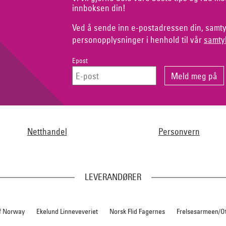
innboksen din!
Ved å sende inn e-postadressen din, samty
personopplysninger i henhold til vår
samty
Epost
Netthandel
Personvern
LEVERANDØRER
f Norway
Ekelund Linneveveriet
Norsk Flid Fagernes
Frelsesarmeen/O