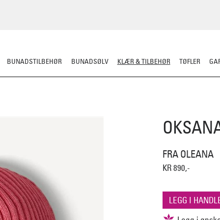
BUNADSTILBEHØR
BUNADSØLV
KLÆR & TILBEHØR
TØFLER
GAR
ERULL
TØFLER
LUE/VOTTER/SKJERF
JAKKE/YTTERPLAGG
ULLUNDE
OKSANA
FRA OLEANA
KR 890,-