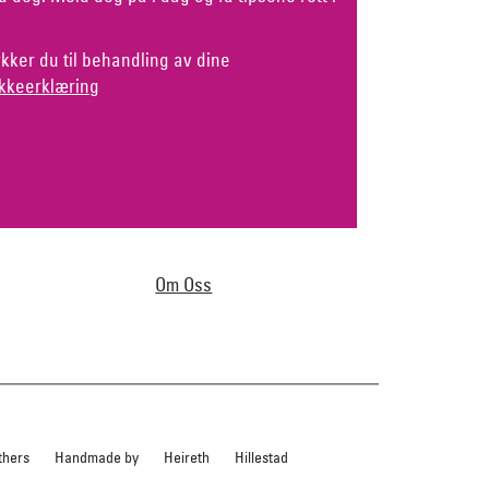
kker du til behandling av dine
kkeerklæring
Om Oss
thers
Handmade by
Heireth
Hillestad