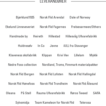
LEVERANDØRER
Bjørklund1925
Norsk Flid Arendal
Dale of Norway
Ekelund Linneveveriet
Norsk Flid Fagernes
Frelsesarmeen/Others
Handmade by
Heireth
Hillestad
Hillesvåg Ullvarefabrikk
Huldresølv
In Co
Jevne
iULL fra Stavanger
Klaveness skofabrikk
Klippan
Krivi Vev
Lillelam
Myklé
Nedre Foss collection
Nordland, Troms, Finnmark materialpakker
Norsk Flid Bergen
Norsk Flid Lofoten
Norsk Flid Hallingdal
Norsk Flid Hønefoss
Norsk Flid Trondheim
Norsk Flid Ålesund
Oleana
På Stell
Rauma Ullvarefabrikk
Røros Tweed
SAFA
Sylvsmidja
Team Kameleon for Norsk Flid
Telerosa