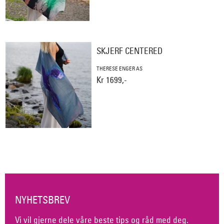
SKJERF CENTERED
THERESE ENGER AS
Kr 1699,-
NYHETSBREV
Vi vil gjerne dele våre beste tips og råd med deg.