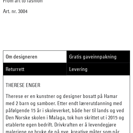
From art to fashion
Art. nr. 3004
Om designeren
Gratis gaveinnpakning
Returrett
Levering
THERESE ENGER
Therese er en kunstner og designer bosatt på Hamar
med 2 barn og samboer. Etter endt lærerutdanning med
påfølgende 15 år i skoleverket, både her til lands og ved
Den Norske skolen i Malaga, tok hun skrittet ut i 2015 og
etablerte egen bedrift. Drivkraften er å levendegjøre
maleriene og bruke de på nye, kreative måter som når