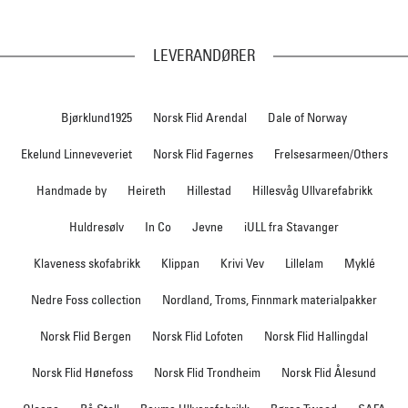
LEVERANDØRER
Bjørklund1925
Norsk Flid Arendal
Dale of Norway
Ekelund Linneveveriet
Norsk Flid Fagernes
Frelsesarmeen/Others
Handmade by
Heireth
Hillestad
Hillesvåg Ullvarefabrikk
Huldresølv
In Co
Jevne
iULL fra Stavanger
Klaveness skofabrikk
Klippan
Krivi Vev
Lillelam
Myklé
Nedre Foss collection
Nordland, Troms, Finnmark materialpakker
Norsk Flid Bergen
Norsk Flid Lofoten
Norsk Flid Hallingdal
Norsk Flid Hønefoss
Norsk Flid Trondheim
Norsk Flid Ålesund