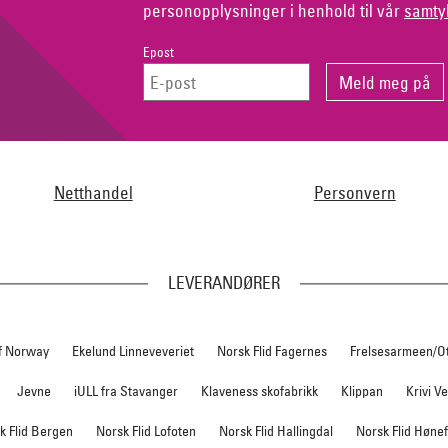
personopplysninger i henhold til vår
samty
Epost
Netthandel
Personvern
LEVERANDØRER
f Norway
Ekelund Linneveveriet
Norsk Flid Fagernes
Frelsesarmeen/O
Jevne
iULL fra Stavanger
Klaveness skofabrikk
Klippan
Krivi V
k Flid Bergen
Norsk Flid Lofoten
Norsk Flid Hallingdal
Norsk Flid Høne