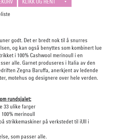
uner godt. Det er bredt nok til å snurres
alsen, og kan også benyttes som kombinert lue
strikket i 100% Cashwool merinoull i en
sser alle. Garnet produseres i Italia av den
edriften Zegna Baruffa, anerkjent av ledende
ter, motehus og designere over hele verden.
 om rundsjalet:
le 33 ulike farger
 i 100% merinoull
 på strikkemaskiner på verkstedet til iUll i
else, som passer alle.