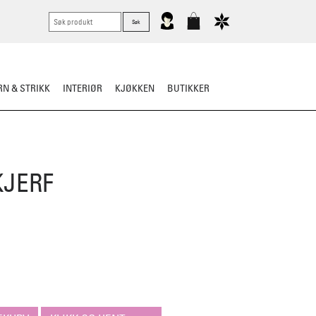
N & STRIKK
INTERIØR
KJØKKEN
BUTIKKER
RTØY
BARN
VASK & STELL
JERF