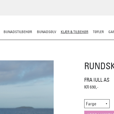
BUNADSTILBEHØR
BUNADSØLV
KLÆR & TILBEHØR
TØFLER
GAR
ERULL
TØFLER
LUE/VOTTER/SKJERF
JAKKE/YTTERPLAGG
ULLUNDE
RUNDSK
FRA IULL AS
KR 690,-