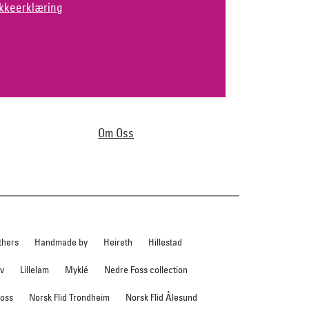
kkeerklæring
Om Oss
thers
Handmade by
Heireth
Hillestad
ev
Lillelam
Myklé
Nedre Foss collection
foss
Norsk Flid Trondheim
Norsk Flid Ålesund