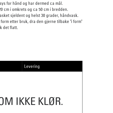
 sys for hånd og har dermed ca mål.
20 cm i omkrets og ca 50 cm i bredden.
 vasket sjeldent og helst 30 grader, håndvask.
tt form etter bruk, dra den gjerne tilbake "i form"
 det flatt.
Levering
SOM IKKE KLØR.