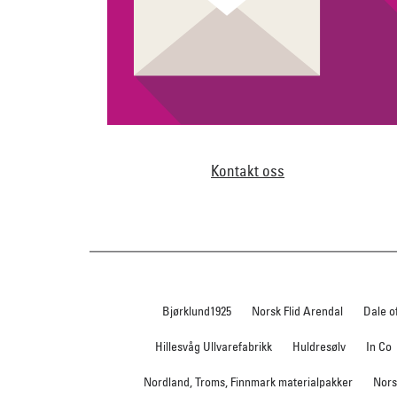
Kontakt oss
Bjørklund1925
Norsk Flid Arendal
Dale o
Hillesvåg Ullvarefabrikk
Huldresølv
In Co
Nordland, Troms, Finnmark materialpakker
Nors