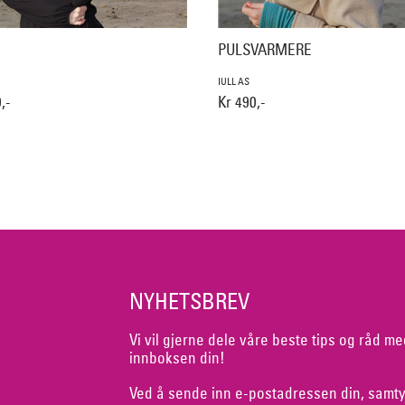
PULSVARMERE
IULL AS
,-
Kr 490,-
NYHETSBREV
Vi vil gjerne dele våre beste tips og råd me
innboksen din!
Ved å sende inn e-postadressen din, samty