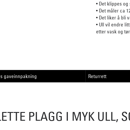
• Det klippes og
• Det måler ca 1
• Det liker å bli
• Ull vil endre li
etter vask og tørk
is gaveinnpakning
Returrett
LETTE PLAGG I MYK ULL, 