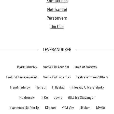
Kontakt oss
Netthandel
Personvern
Om Oss
LEVERANDØRER
Bjørklund1925
Norsk Flid Arendal
Dale of Norway
Ekelund Linneveveriet
Norsk Flid Fagernes
Frelsesarmeen/Others
Handmade by
Heireth
Hillestad
Hillesvåg Ullvarefabrikk
Huldresølv
In Co
Jevne
iULL fra Stavanger
Klaveness skofabrikk
Klippan
Krivi Vev
Lillelam
Myklé