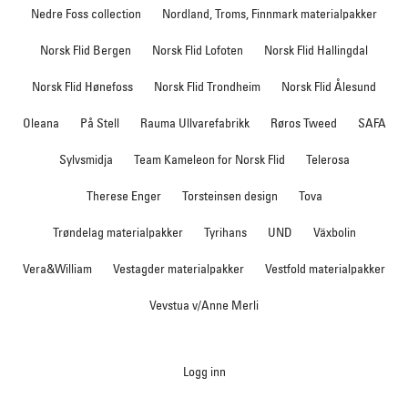
Nedre Foss collection
Nordland, Troms, Finnmark materialpakker
Norsk Flid Bergen
Norsk Flid Lofoten
Norsk Flid Hallingdal
Norsk Flid Hønefoss
Norsk Flid Trondheim
Norsk Flid Ålesund
Oleana
På Stell
Rauma Ullvarefabrikk
Røros Tweed
SAFA
Sylvsmidja
Team Kameleon for Norsk Flid
Telerosa
Therese Enger
Torsteinsen design
Tova
Trøndelag materialpakker
Tyrihans
UND
Växbolin
Vera&William
Vestagder materialpakker
Vestfold materialpakker
Vevstua v/Anne Merli
Logg inn