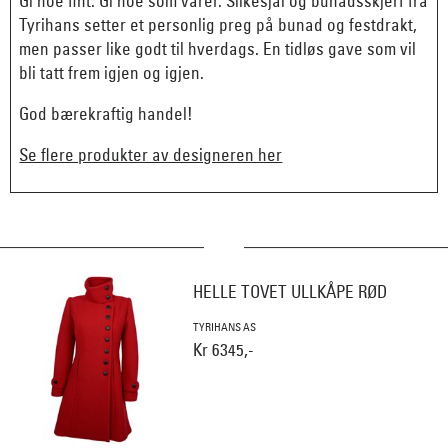
Gi noe fint. Gi noe som varer. Silkesjal og bunadsskjerf fra
Tyrihans setter et personlig preg på bunad og festdrakt,
men passer like godt til hverdags. En tidløs gave som vil
bli tatt frem igjen og igjen.
God bærekraftig handel!
Se flere produkter av designeren her
HELLE TOVET ULLKÅPE RØD
TYRIHANS AS
Kr 6345,-