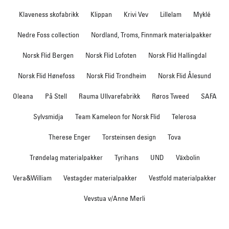
Klaveness skofabrikk
Klippan
Krivi Vev
Lillelam
Myklé
Nedre Foss collection
Nordland, Troms, Finnmark materialpakker
Norsk Flid Bergen
Norsk Flid Lofoten
Norsk Flid Hallingdal
Norsk Flid Hønefoss
Norsk Flid Trondheim
Norsk Flid Ålesund
Oleana
På Stell
Rauma Ullvarefabrikk
Røros Tweed
SAFA
Sylvsmidja
Team Kameleon for Norsk Flid
Telerosa
Therese Enger
Torsteinsen design
Tova
Trøndelag materialpakker
Tyrihans
UND
Växbolin
Vera&William
Vestagder materialpakker
Vestfold materialpakker
Vevstua v/Anne Merli