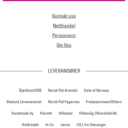
Kontakt oss
Netthandel
Personvern
Om Oss
LEVERANDØRER
Bjørklund1925
Norsk Flid Arendal
Dale of Norway
Ekelund Linneveveriet
Norsk Flid Fagernes
Frelsesarmeen/Others
Handmade by
Heireth
Hillestad
Hillesvåg Ullvarefabrikk
Huldresølv
In Co
Jevne
iULL fra Stavanger