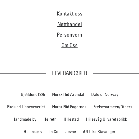
Kontakt oss
Netthandel
Personvern
Om Oss
LEVERANDØRER
Bjørklund1925
Norsk Flid Arendal
Dale of Norway
Ekelund Linneveveriet
Norsk Flid Fagernes
Frelsesarmeen/Others
Handmade by
Heireth
Hillestad
Hillesvåg Ullvarefabrikk
Huldresølv
In Co
Jevne
iULL fra Stavanger