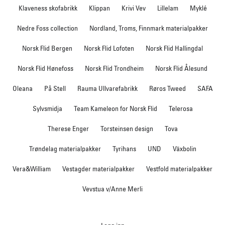
Klaveness skofabrikk
Klippan
Krivi Vev
Lillelam
Myklé
Nedre Foss collection
Nordland, Troms, Finnmark materialpakker
Norsk Flid Bergen
Norsk Flid Lofoten
Norsk Flid Hallingdal
Norsk Flid Hønefoss
Norsk Flid Trondheim
Norsk Flid Ålesund
Oleana
På Stell
Rauma Ullvarefabrikk
Røros Tweed
SAFA
Sylvsmidja
Team Kameleon for Norsk Flid
Telerosa
Therese Enger
Torsteinsen design
Tova
Trøndelag materialpakker
Tyrihans
UND
Växbolin
Vera&William
Vestagder materialpakker
Vestfold materialpakker
Vevstua v/Anne Merli