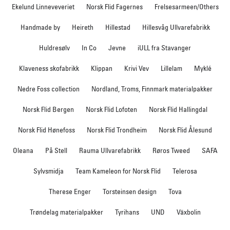
Ekelund Linneveveriet
Norsk Flid Fagernes
Frelsesarmeen/Others
Handmade by
Heireth
Hillestad
Hillesvåg Ullvarefabrikk
Huldresølv
In Co
Jevne
iULL fra Stavanger
Klaveness skofabrikk
Klippan
Krivi Vev
Lillelam
Myklé
Nedre Foss collection
Nordland, Troms, Finnmark materialpakker
Norsk Flid Bergen
Norsk Flid Lofoten
Norsk Flid Hallingdal
Norsk Flid Hønefoss
Norsk Flid Trondheim
Norsk Flid Ålesund
Oleana
På Stell
Rauma Ullvarefabrikk
Røros Tweed
SAFA
Sylvsmidja
Team Kameleon for Norsk Flid
Telerosa
Therese Enger
Torsteinsen design
Tova
Trøndelag materialpakker
Tyrihans
UND
Växbolin