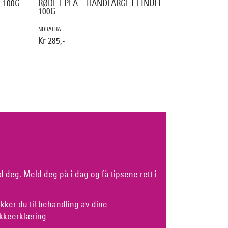
 100G
RØDE EPLA – HÅNDFARGET FINULL
100G
NORAFRA
Kr 285,-
d deg. Meld deg på i dag og få tipsene rett i
kker du til behandling av dine
kkeerklæring