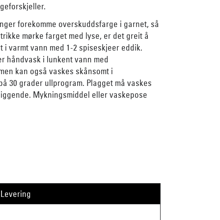
geforskjeller.
nger forekomme overskuddsfarge i garnet, så
trikke mørke farget med lyse, er det greit å
t i varmt vann med 1-2 spiseskjeer eddik.
ler håndvask i lunkent vann med
 men kan også vaskes skånsomt i
å 30 grader ullprogram. Plagget må vaskes
 liggende. Mykningsmiddel eller vaskepose
Levering