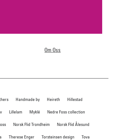
Om Oss
thers
Handmade by
Heireth
Hillestad
ev
Lillelam
Myklé
Nedre Foss collection
foss
Norsk Flid Trondheim
Norsk Flid Ålesund
a
Therese Enger
Torsteinsen design
Tova