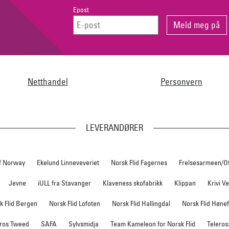
Epost
Netthandel
Personvern
LEVERANDØRER
f Norway
Ekelund Linneveveriet
Norsk Flid Fagernes
Frelsesarmeen/O
Jevne
iULL fra Stavanger
Klaveness skofabrikk
Klippan
Krivi V
k Flid Bergen
Norsk Flid Lofoten
Norsk Flid Hallingdal
Norsk Flid Høne
ros Tweed
SAFA
Sylvsmidja
Team Kameleon for Norsk Flid
Teleros