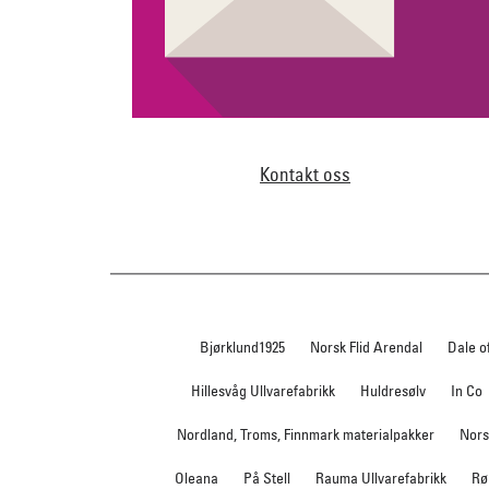
Kontakt oss
Bjørklund1925
Norsk Flid Arendal
Dale o
Hillesvåg Ullvarefabrikk
Huldresølv
In Co
Nordland, Troms, Finnmark materialpakker
Nors
Oleana
På Stell
Rauma Ullvarefabrikk
Rø