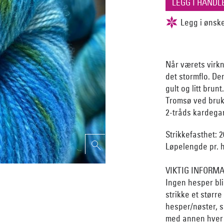
Når værets virkn
det stormflo. De
gult og litt brun
Tromsø ved bruk 
2-tråds kardegar
Strikkefasthet: 
Løpelengde pr. h
VIKTIG INFORM
Ingen hesper bli
strikke et størr
hesper/nøster, s
med annen hver 