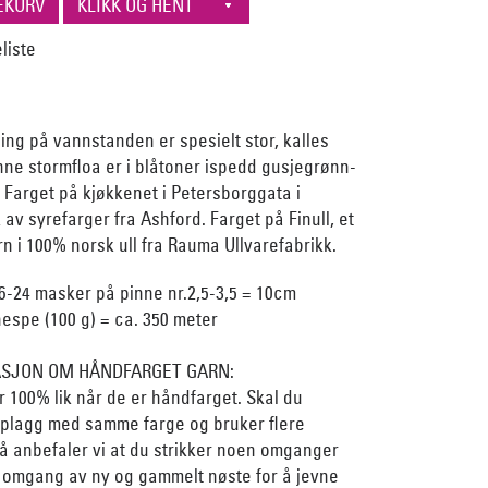
ing på vannstanden er spesielt stor, kalles
nne stormfloa er i blåtoner ispedd gusjegrønn-
t. Farget på kjøkkenet i Petersborggata i
av syrefarger fra Ashford. Farget på Finull, et
n i 100% norsk ull fra Rauma Ullvarefabrikk.
26-24 masker på pinne nr.2,5-3,5 = 10cm
espe (100 g) = ca. 350 meter
ASJON OM HÅNDFARGET GARN:
r 100% lik når de er håndfarget. Skal du
e plagg med samme farge og bruker flere
å anbefaler vi at du strikker noen omganger
omgang av ny og gammelt nøste for å jevne