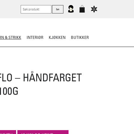
N & STRIKK
INTERIØR
KJØKKEN
BUTIKKER
ER
STRIKKESKATTER
LO – HÅNDFARGET
100G