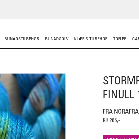
BUNADSTILBEHØR
BUNADSØLV
KLÆR & TILBEHØR
TØFLER
GAR
RDIGSTRIKK
GARN
MØNSTER
KLASSISKE MØNSTRE
STRIKKEPINN
STORMF
FINULL 
FRA NORAFRA
KR 285,-