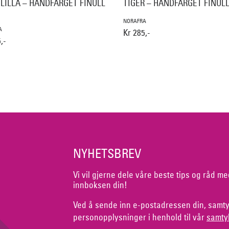
 LILLA – HÅNDFARGET FINULL
TIGER – HÅNDFARGET FINULL
NORAFRA
A
Kr 285,-
,-
NYHETSBREV
Vi vil gjerne dele våre beste tips og råd me
innboksen din!
Ved å sende inn e-postadressen din, samty
personopplysninger i henhold til vår
samty