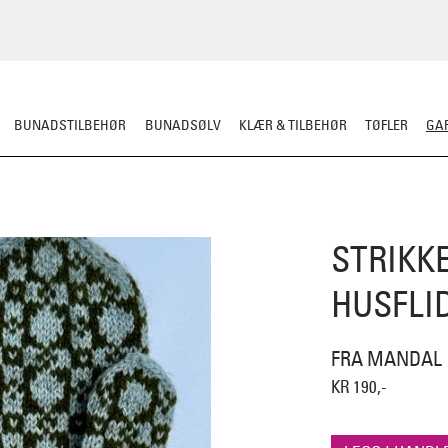
BUNADSTILBEHØR
BUNADSØLV
KLÆR & TILBEHØR
TØFLER
GAR
RDIGSTRIKK
GARN
MØNSTER
KLASSISKE MØNSTRE
STRIKKEPINN
STRIKK
HUSFLI
FRA MANDAL
KR 190,-