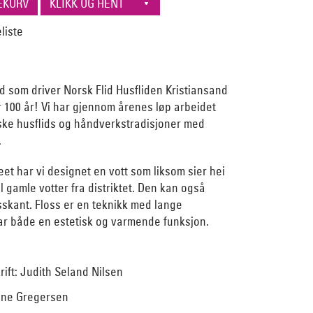
d som driver Norsk Flid Husfliden Kristiansand
 100 år! Vi har gjennom årenes løp arbeidet
rske husflids og håndverkstradisjoner med
.
eet har vi designet en vott som liksom sier hei
til gamle votter fra distriktet. Den kan også
sskant. Floss er en teknikk med lange
ar både en estetisk og varmende funksjon.
ift: Judith Seland Nilsen
rine Gregersen