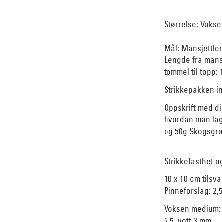
Størrelse: Vokse
Mål: Mansjettlen
Lengde fra mansj
tommel til topp:
Strikkepakken i
Oppskrift med di
hvordan man lage
og 50g Skogsgrø
Strikkefasthet o
10 x 10 cm tilsv
Pinneforslag: 2,
Voksen medium: 3
2,5, vott 3 mm