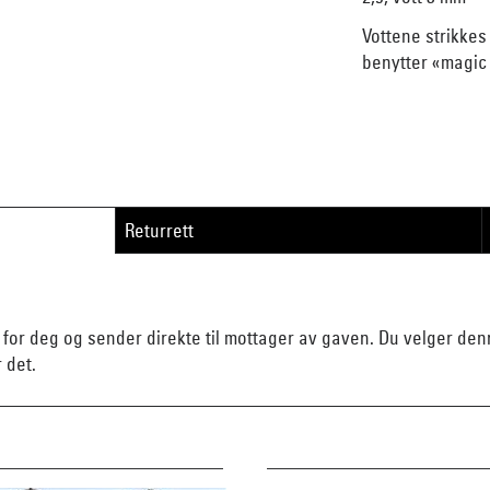
Vottene strikke
benytter «magic 
Returrett
n for deg og sender direkte til mottager av gaven. Du velger d
r det.