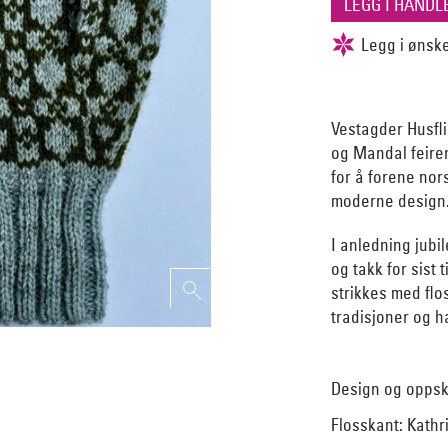
Vestagder Husfli
og Mandal feirer
for å forene no
moderne design
I anledning jubil
og takk for sist 
strikkes med flo
tradisjoner og h
Design og oppskr
Flosskant: Kath