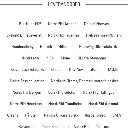
LEVERANDØRER
Bjørklund1925
Norsk Flid Arendal
Dale of Norway
Ekelund Linneveveriet
Norsk Flid Fagernes
Frelsesarmeen/Others
Handmade by
Heireth
Hillestad
Hillesvåg Ullvarefabrikk
Huldresølv
In Co
Jevne
iULL fra Stavanger
Klaveness skofabrikk
Klippan
Krivi Vev
Lillelam
Myklé
Nedre Foss collection
Nordland, Troms, Finnmark materialpakker
Norsk Flid Bergen
Norsk Flid Lofoten
Norsk Flid Hallingdal
Norsk Flid Hønefoss
Norsk Flid Trondheim
Norsk Flid Ålesund
Oleana
På Stell
Rauma Ullvarefabrikk
Røros Tweed
SAFA
Sylvsmidja
Team Kameleon for Norsk Flid
Telerosa