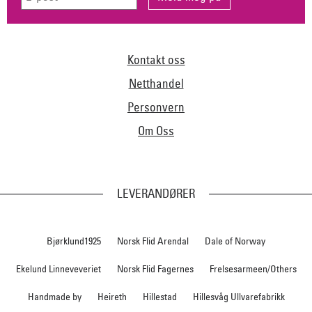
Kontakt oss
Netthandel
Personvern
Om Oss
LEVERANDØRER
Bjørklund1925
Norsk Flid Arendal
Dale of Norway
Ekelund Linneveveriet
Norsk Flid Fagernes
Frelsesarmeen/Others
Handmade by
Heireth
Hillestad
Hillesvåg Ullvarefabrikk