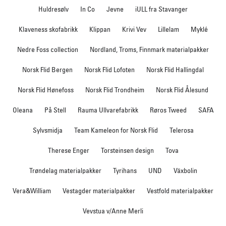
Huldresølv
In Co
Jevne
iULL fra Stavanger
Klaveness skofabrikk
Klippan
Krivi Vev
Lillelam
Myklé
Nedre Foss collection
Nordland, Troms, Finnmark materialpakker
Norsk Flid Bergen
Norsk Flid Lofoten
Norsk Flid Hallingdal
Norsk Flid Hønefoss
Norsk Flid Trondheim
Norsk Flid Ålesund
Oleana
På Stell
Rauma Ullvarefabrikk
Røros Tweed
SAFA
Sylvsmidja
Team Kameleon for Norsk Flid
Telerosa
Therese Enger
Torsteinsen design
Tova
Trøndelag materialpakker
Tyrihans
UND
Växbolin
Vera&William
Vestagder materialpakker
Vestfold materialpakker
Vevstua v/Anne Merli