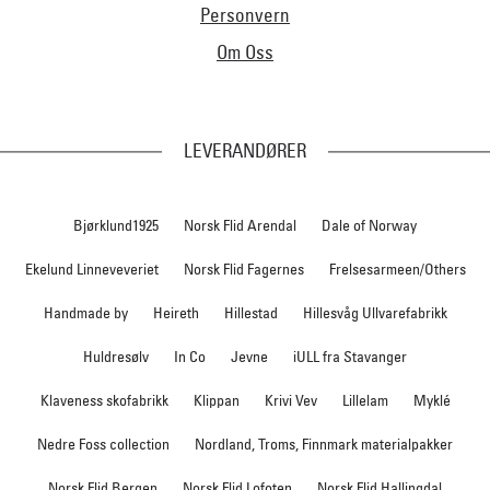
Personvern
Om Oss
LEVERANDØRER
Bjørklund1925
Norsk Flid Arendal
Dale of Norway
Ekelund Linneveveriet
Norsk Flid Fagernes
Frelsesarmeen/Others
Handmade by
Heireth
Hillestad
Hillesvåg Ullvarefabrikk
Huldresølv
In Co
Jevne
iULL fra Stavanger
Klaveness skofabrikk
Klippan
Krivi Vev
Lillelam
Myklé
Nedre Foss collection
Nordland, Troms, Finnmark materialpakker
Norsk Flid Bergen
Norsk Flid Lofoten
Norsk Flid Hallingdal