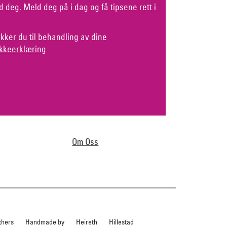
d deg. Meld deg på i dag og få tipsene rett i
kker du til behandling av dine
kkeerklæring
Om Oss
thers
Handmade by
Heireth
Hillestad