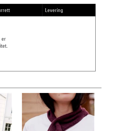
rrett
Levering
 er
tet.