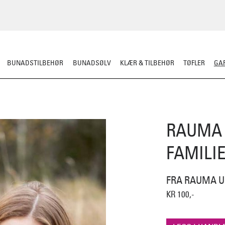
BUNADSTILBEHØR
BUNADSØLV
KLÆR & TILBEHØR
TØFLER
GAR
RDIGSTRIKK
GARN
MØNSTER
KLASSISKE MØNSTRE
STRIKKEPINN
RAUMA 
FAMILI
FRA RAUMA U
KR 100,-