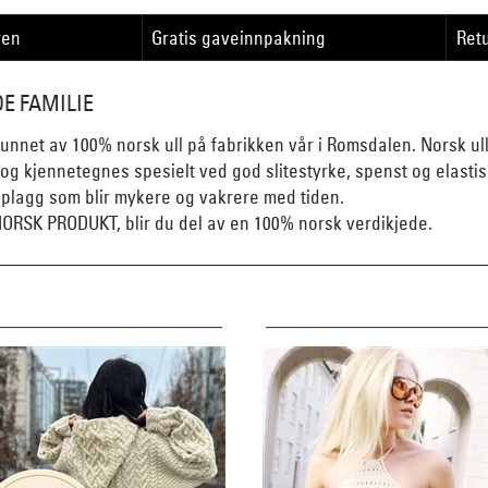
ren
Gratis gaveinnpakning
Retu
E FAMILIE
punnet av 100% norsk ull på fabrikken vår i Romsdalen. Norsk ull
 og kjennetegnes spesielt ved god slitestyrke, spenst og elastisi
ge plagg som blir mykere og vakrere med tiden.
RSK PRODUKT, blir du del av en 100% norsk verdikjede.