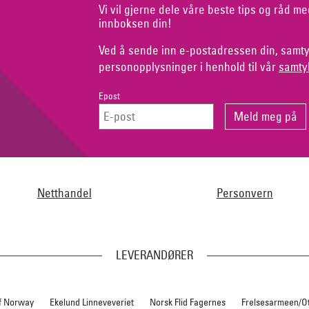
Vi vil gjerne dele våre beste tips og råd me
innboksen din!
Ved å sende inn e-postadressen din, samty
personopplysninger i henhold til vår
samty
Epost
Netthandel
Personvern
LEVERANDØRER
f Norway
Ekelund Linneveveriet
Norsk Flid Fagernes
Frelsesarmeen/O