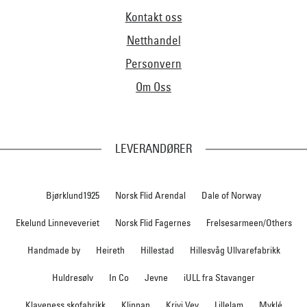
Kontakt oss
Netthandel
Personvern
Om Oss
LEVERANDØRER
Bjørklund1925
Norsk Flid Arendal
Dale of Norway
Ekelund Linneveveriet
Norsk Flid Fagernes
Frelsesarmeen/Others
Handmade by
Heireth
Hillestad
Hillesvåg Ullvarefabrikk
Huldresølv
In Co
Jevne
iULL fra Stavanger
Klaveness skofabrikk
Klippan
Krivi Vev
Lillelam
Myklé