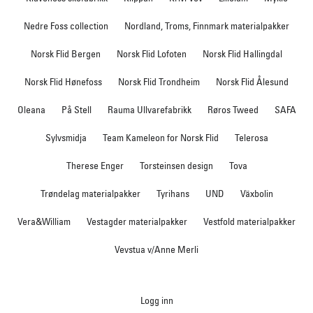
Nedre Foss collection
Nordland, Troms, Finnmark materialpakker
Norsk Flid Bergen
Norsk Flid Lofoten
Norsk Flid Hallingdal
Norsk Flid Hønefoss
Norsk Flid Trondheim
Norsk Flid Ålesund
Oleana
På Stell
Rauma Ullvarefabrikk
Røros Tweed
SAFA
Sylvsmidja
Team Kameleon for Norsk Flid
Telerosa
Therese Enger
Torsteinsen design
Tova
Trøndelag materialpakker
Tyrihans
UND
Växbolin
Vera&William
Vestagder materialpakker
Vestfold materialpakker
Vevstua v/Anne Merli
Logg inn