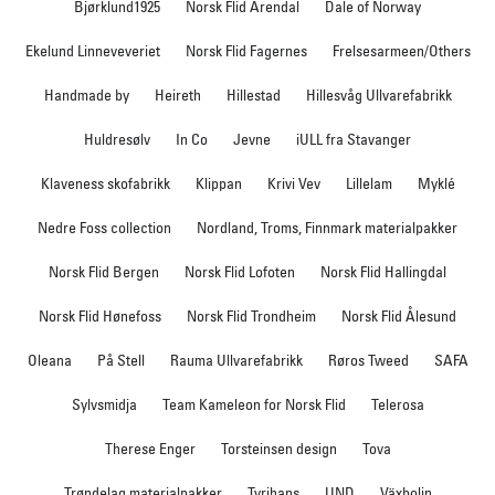
Bjørklund1925
Norsk Flid Arendal
Dale of Norway
Ekelund Linneveveriet
Norsk Flid Fagernes
Frelsesarmeen/Others
Handmade by
Heireth
Hillestad
Hillesvåg Ullvarefabrikk
Huldresølv
In Co
Jevne
iULL fra Stavanger
Klaveness skofabrikk
Klippan
Krivi Vev
Lillelam
Myklé
Nedre Foss collection
Nordland, Troms, Finnmark materialpakker
Norsk Flid Bergen
Norsk Flid Lofoten
Norsk Flid Hallingdal
Norsk Flid Hønefoss
Norsk Flid Trondheim
Norsk Flid Ålesund
Oleana
På Stell
Rauma Ullvarefabrikk
Røros Tweed
SAFA
Sylvsmidja
Team Kameleon for Norsk Flid
Telerosa
Therese Enger
Torsteinsen design
Tova
Trøndelag materialpakker
Tyrihans
UND
Växbolin