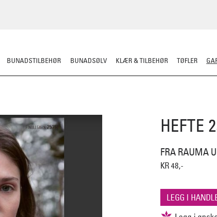
BUNADSTILBEHØR
BUNADSØLV
KLÆR & TILBEHØR
TØFLER
GAR
RDIGSTRIKK
GARN
MØNSTER
KLASSISKE MØNSTRE
STRIKKEPINN
HEFTE 
FRA RAUMA U
KR 48,-