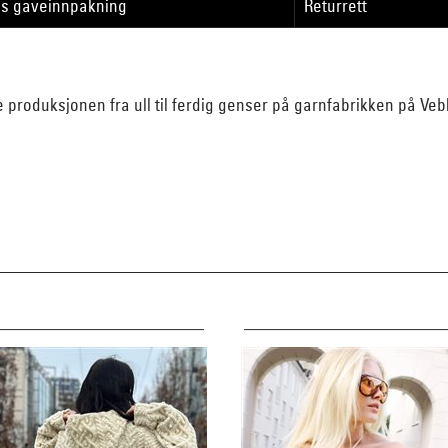
is gaveinnpakning
Returrett
e produksjonen fra ull til ferdig genser på garnfabrikken på Ve