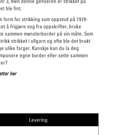
 nr 3, men denne genseren er strikket på
et ble fint.
n form for strikking som oppstod på 1970-
t å frigjøre seg fra oppskrifter, bruke
tte sammen mønsterborder på sin måte. Som
rikk strikket i ullgarn og ofte ble det brukt
e ulike farger. Kanskje kan du la deg
komponere egne border eller sette sammen
ger?
atter her
Levering