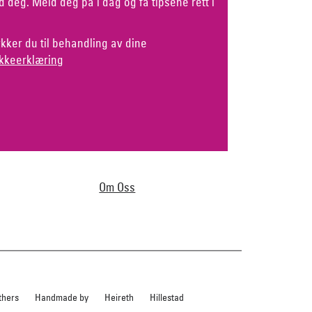
d deg. Meld deg på i dag og få tipsene rett i
kker du til behandling av dine
kkeerklæring
Om Oss
thers
Handmade by
Heireth
Hillestad