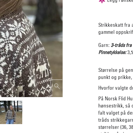
Strikkeskatt fra
gammel oppskrift 
Garn:
3-tråds fr
Pinnetykkelse
:
3,
Størrelse på gens
punkt og prikke
Hvorfor valgte 
På Norsk Flid Hu
hønsestrikk, så 
falt valget på d
tråds strikkegar
størrelser (36, 3