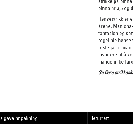
strikke på pinne
pinne nr 3,5 og d
Hønsestrikk er e
årene. Man ønske
fantasien og se
regel ble hønsest
restegarn i mang
inspirere til å 
mange ulike far
Se flere strikkesk
is gaveinnpakning
Returrett