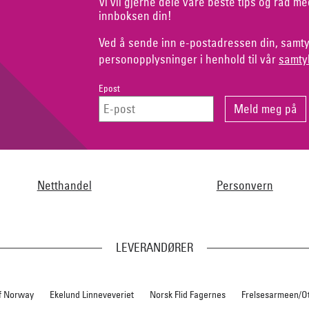
Vi vil gjerne dele våre beste tips og råd me
innboksen din!
Ved å sende inn e-postadressen din, samty
personopplysninger i henhold til vår
samty
Epost
Netthandel
Personvern
LEVERANDØRER
f Norway
Ekelund Linneveveriet
Norsk Flid Fagernes
Frelsesarmeen/O