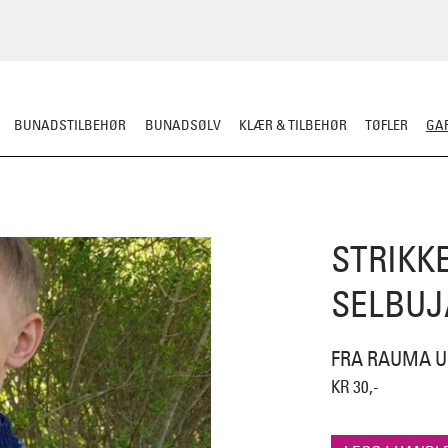
BUNADSTILBEHØR
BUNADSØLV
KLÆR & TILBEHØR
TØFLER
GAR
RDIGSTRIKK
GARN
MØNSTER
KLASSISKE MØNSTRE
STRIKKEPINN
STRIKK
SELBUJ
FRA RAUMA U
KR 30,-