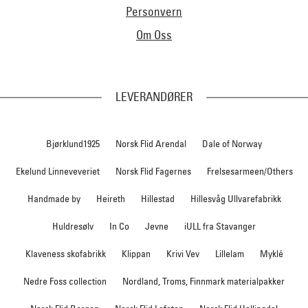
Personvern
Om Oss
LEVERANDØRER
Bjørklund1925
Norsk Flid Arendal
Dale of Norway
Ekelund Linneveveriet
Norsk Flid Fagernes
Frelsesarmeen/Others
Handmade by
Heireth
Hillestad
Hillesvåg Ullvarefabrikk
Huldresølv
In Co
Jevne
iULL fra Stavanger
Klaveness skofabrikk
Klippan
Krivi Vev
Lillelam
Myklé
Nedre Foss collection
Nordland, Troms, Finnmark materialpakker