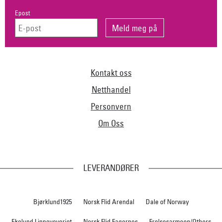
Epost
Kontakt oss
Netthandel
Personvern
Om Oss
LEVERANDØRER
Bjørklund1925
Norsk Flid Arendal
Dale of Norway
Ekelund Linneveveriet
Norsk Flid Fagernes
Frelsesarmeen/Others