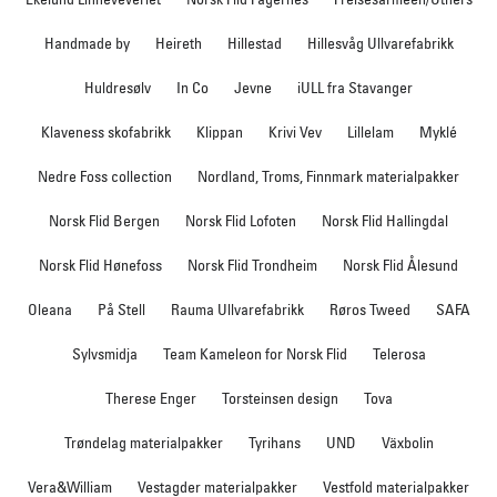
Handmade by
Heireth
Hillestad
Hillesvåg Ullvarefabrikk
Huldresølv
In Co
Jevne
iULL fra Stavanger
Klaveness skofabrikk
Klippan
Krivi Vev
Lillelam
Myklé
Nedre Foss collection
Nordland, Troms, Finnmark materialpakker
Norsk Flid Bergen
Norsk Flid Lofoten
Norsk Flid Hallingdal
Norsk Flid Hønefoss
Norsk Flid Trondheim
Norsk Flid Ålesund
Oleana
På Stell
Rauma Ullvarefabrikk
Røros Tweed
SAFA
Sylvsmidja
Team Kameleon for Norsk Flid
Telerosa
Therese Enger
Torsteinsen design
Tova
Trøndelag materialpakker
Tyrihans
UND
Växbolin
Vera&William
Vestagder materialpakker
Vestfold materialpakker