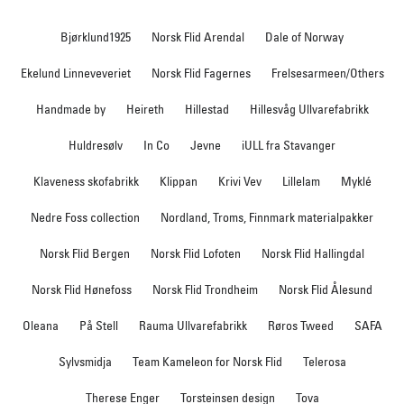
Bjørklund1925
Norsk Flid Arendal
Dale of Norway
Ekelund Linneveveriet
Norsk Flid Fagernes
Frelsesarmeen/Others
Handmade by
Heireth
Hillestad
Hillesvåg Ullvarefabrikk
Huldresølv
In Co
Jevne
iULL fra Stavanger
Klaveness skofabrikk
Klippan
Krivi Vev
Lillelam
Myklé
Nedre Foss collection
Nordland, Troms, Finnmark materialpakker
Norsk Flid Bergen
Norsk Flid Lofoten
Norsk Flid Hallingdal
Norsk Flid Hønefoss
Norsk Flid Trondheim
Norsk Flid Ålesund
Oleana
På Stell
Rauma Ullvarefabrikk
Røros Tweed
SAFA
Sylvsmidja
Team Kameleon for Norsk Flid
Telerosa
Therese Enger
Torsteinsen design
Tova