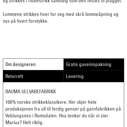
og strikkes i ribbestrikk samtidig som den festes til plagget.
Lommene strikkes hver for seg med skrå lommeåpning og
sys på hvert forstykke.
Om designeren
Gratis gaveinnpakning
Returrett
Levering
RAUMA ULLVAREFABRIKK
100% norske strikkeklassikere. Her skjer hele
produksjonen fra ull til ferdig genser på garnfabrikken på
Veblungsnes i Romsdalen. Hva tenker du når vi sier
Marius? Helt riktig.