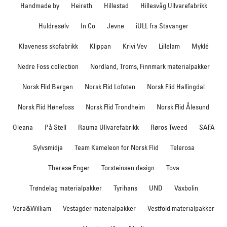
Handmade by
Heireth
Hillestad
Hillesvåg Ullvarefabrikk
Huldresølv
In Co
Jevne
iULL fra Stavanger
Klaveness skofabrikk
Klippan
Krivi Vev
Lillelam
Myklé
Nedre Foss collection
Nordland, Troms, Finnmark materialpakker
Norsk Flid Bergen
Norsk Flid Lofoten
Norsk Flid Hallingdal
Norsk Flid Hønefoss
Norsk Flid Trondheim
Norsk Flid Ålesund
Oleana
På Stell
Rauma Ullvarefabrikk
Røros Tweed
SAFA
Sylvsmidja
Team Kameleon for Norsk Flid
Telerosa
Therese Enger
Torsteinsen design
Tova
Trøndelag materialpakker
Tyrihans
UND
Växbolin
Vera&William
Vestagder materialpakker
Vestfold materialpakker