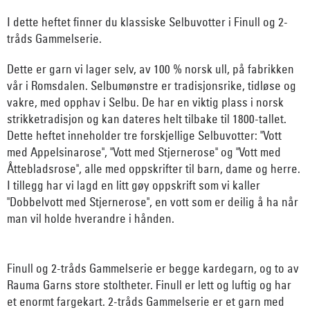
I dette heftet finner du klassiske Selbuvotter i Finull og 2-
tråds Gammelserie.
Dette er garn vi lager selv, av 100 % norsk ull, på fabrikken
vår i Romsdalen. Selbumønstre er tradisjonsrike, tidløse og
vakre, med opphav i Selbu. De har en viktig plass i norsk
strikketradisjon og kan dateres helt tilbake til 1800-tallet.
Dette heftet inneholder tre forskjellige Selbuvotter: "Vott
med Appelsinarose", "Vott med Stjernerose" og "Vott med
Åttebladsrose", alle med oppskrifter til barn, dame og herre.
I tillegg har vi lagd en litt gøy oppskrift som vi kaller
"Dobbelvott med Stjernerose", en vott som er deilig å ha når
man vil holde hverandre i hånden.
Finull og 2-tråds Gammelserie er begge kardegarn, og to av
Rauma Garns store stoltheter. Finull er lett og luftig og har
et enormt fargekart. 2-tråds Gammelserie er et garn med