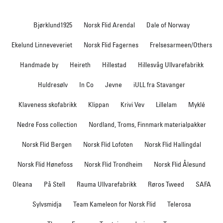
Bjørklund1925
Norsk Flid Arendal
Dale of Norway
Ekelund Linneveveriet
Norsk Flid Fagernes
Frelsesarmeen/Others
Handmade by
Heireth
Hillestad
Hillesvåg Ullvarefabrikk
Huldresølv
In Co
Jevne
iULL fra Stavanger
Klaveness skofabrikk
Klippan
Krivi Vev
Lillelam
Myklé
Nedre Foss collection
Nordland, Troms, Finnmark materialpakker
Norsk Flid Bergen
Norsk Flid Lofoten
Norsk Flid Hallingdal
Norsk Flid Hønefoss
Norsk Flid Trondheim
Norsk Flid Ålesund
Oleana
På Stell
Rauma Ullvarefabrikk
Røros Tweed
SAFA
Sylvsmidja
Team Kameleon for Norsk Flid
Telerosa