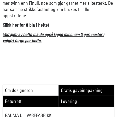
mer tvinn enn Finull, noe som gjør garnet mer slitesterkt. De
har samme strikkefasthet og kan brukes til alle
oppskriftene.
Klikk her for å bla i heftet
Ved kjøp av hefte må du også kjøpe minimum 3 garnnøster i
valgfri farge per hefte.
Om designeren
Gratis gaveinnpakning
Returrett
Levering
RAUMA ULLVAREFABRIKK